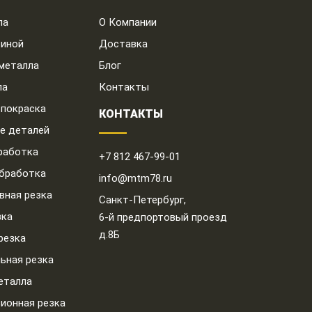
ла
О Компании
тиной
Доставка
металла
Блог
ла
Контакты
покраска
КОНТАКТЫ
е деталей
работка
+7 812 467-99-01
бработка
info@mtm78.ru
вная резка
Санкт-Петербург,
зка
6-й предпортовый проезд
д.8Б
резка
ьная резка
еталла
ионная резка