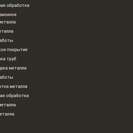
ая обработка
зионное
металла
еталла
работы
кое покрытие
зка труб
арка металла
работы
тка металла
ая обработка
металла
еталла