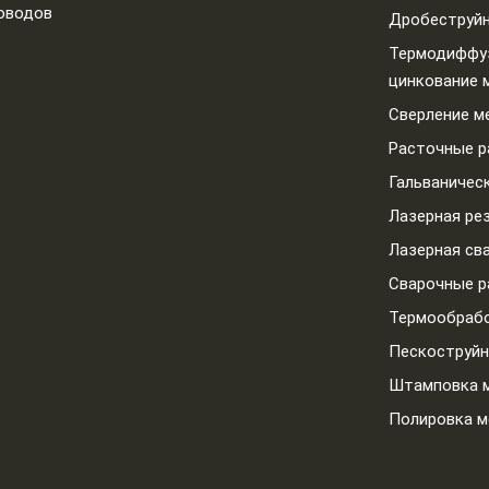
оводов
Дробеструйн
Термодиффу
цинкование 
Сверление м
Расточные 
Гальваничес
Лазерная ре
Лазерная св
Сварочные 
Термообрабо
Пескоструйн
Штамповка 
Полировка м