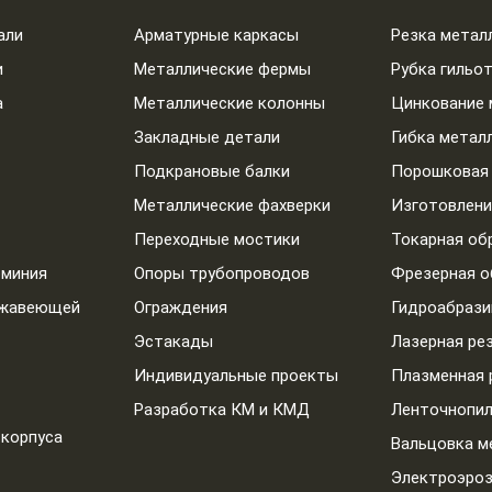
али
Арматурные каркасы
Резка метал
и
Металлические фермы
Рубка гильо
а
Металлические колонны
Цинкование 
Закладные детали
Гибка метал
Подкрановые балки
Порошковая 
Металлические фахверки
Изготовлени
Переходные мостики
Токарная об
юминия
Опоры трубопроводов
Фрезерная о
ржавеющей
Ограждения
Гидроабрази
Эстакады
Лазерная ре
Индивидуальные проекты
Плазменная 
Разработка КМ и КМД
Ленточнопил
 корпуса
Вальцовка м
Электроэроз