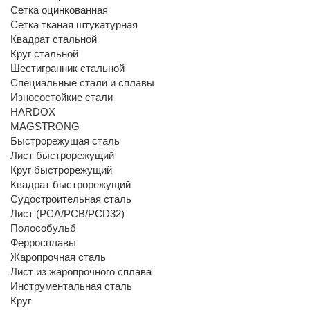
Сетка оцинкованная
Сетка тканая штукатурная
Квадрат стальной
Круг стальной
Шестигранник стальной
Специальные стали и сплавы
Износостойкие стали
HARDOX
MAGSTRONG
Быстрорежущая сталь
Лист быстрорежущий
Круг быстрорежущий
Квадрат быстрорежущий
Судостроительная сталь
Лист (РСА/РСВ/РСD32)
Полособульб
Ферросплавы
Жаропрочная сталь
Лист из жаропрочного сплава
Инструментальная сталь
Круг