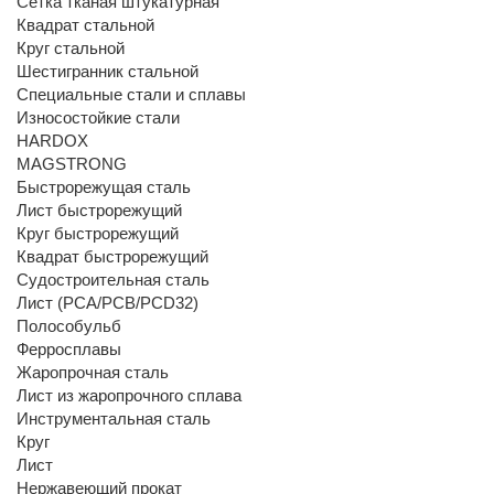
Сетка тканая штукатурная
Квадрат стальной
Круг стальной
Шестигранник стальной
Специальные стали и сплавы
Износостойкие стали
HARDOX
MAGSTRONG
Быстрорежущая сталь
Лист быстрорежущий
Круг быстрорежущий
Квадрат быстрорежущий
Судостроительная сталь
Лист (РСА/РСВ/РСD32)
Полособульб
Ферросплавы
Жаропрочная сталь
Лист из жаропрочного сплава
Инструментальная сталь
Круг
Лист
Нержавеющий прокат