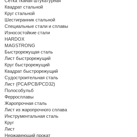
Сетка тканая штукатурная
Квадрат стальной
Круг стальной
Шестигранник стальной
Специальные стали и сплавы
Износостойкие стали
HARDOX
MAGSTRONG
Быстрорежущая сталь
Лист быстрорежущий
Круг быстрорежущий
Квадрат быстрорежущий
Судостроительная сталь
Лист (РСА/РСВ/РСD32)
Полособульб
Ферросплавы
Жаропрочная сталь
Лист из жаропрочного сплава
Инструментальная сталь
Круг
Лист
Нержавеющий прокат