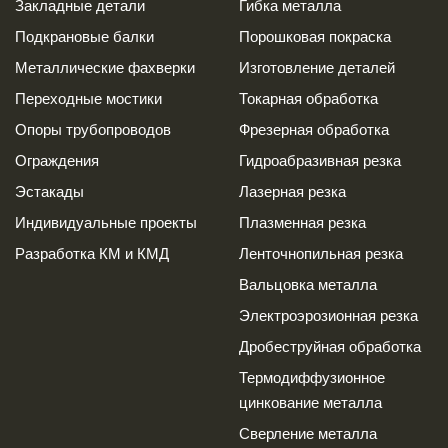
Закладные детали
Гибка металла
Подкрановые балки
Порошковая покраска
Металлические фахверки
Изготовление деталей
Переходные мостики
Токарная обработка
Опоры трубопроводов
Фрезерная обработка
Ограждения
Гидроабразивная резка
Эстакады
Лазерная резка
Индивидуальные проекты
Плазменная резка
Разработка КМ и КМД
Ленточнопильная резка
Вальцовка металла
Электроэрозионная резка
Дробеструйная обработка
Термодиффузионное
цинкование металла
Сверление металла