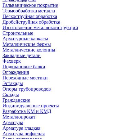
Гальваническое покрытие
Термообработка металла
Пескоструйная обработка
Дробейструйная обработка
Изготовление металлоконструкций
Строительные
Арматурные каркасы
Металлические фермы
Металлические колонны
Закладные детали
Фахверк
Подкрановые балки
Ограждения
Переходные мостики
Эстакады
Опоры трубопроводов
Склады
Гражданские
Индивидуальные проекты
Разработка КМ и КМД
Металлопрокат
Арматура
Арматура гладкая
Арматура рифленая