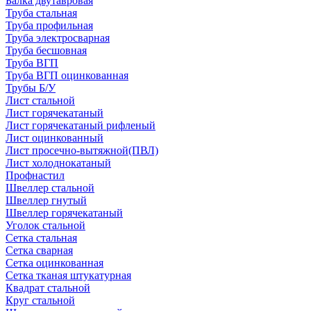
Балка двутавровая
Труба стальная
Труба профильная
Труба электросварная
Труба бесшовная
Труба ВГП
Труба ВГП оцинкованная
Трубы Б/У
Лист стальной
Лист горячекатаный
Лист горячекатаный рифленый
Лист оцинкованный
Лист просечно-вытяжной(ПВЛ)
Лист холоднокатаный
Профнастил
Швеллер стальной
Швеллер гнутый
Швеллер горячекатаный
Уголок стальной
Сетка стальная
Сетка сварная
Сетка оцинкованная
Сетка тканая штукатурная
Квадрат стальной
Круг стальной