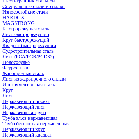
Шестигранник стальной
Специальные стали и сплавы
Износостойкие стали
HARDOX
MAGSTRONG
Быстрорежущая сталь
Лист быстрорежущий
Круг быстрорежущий
Квадрат быстрорежущий
Судостроительная сталь
Лист (РСА/РСВ/РСD32)
Полособульб
Ферросплавы
Жаропрочная сталь
Лист из жаропрочного сплава
Инструментальная сталь
Круг
Лист
Нержавеющий прокат
Нержавеющий лист
Нержавеющая труба
Труба эл.св нержавеющая
Труба бесшовная нержавеющая
Нержавеющий круг
Нержавеющий квадрат