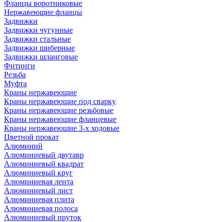
Фланцы воротниковые
Нержавеющие фланцы
Задвижки
Задвижки чугунные
Задвижки стальные
Задвижки шиберные
Задвижки шланговые
Фитинги
Резьба
Муфта
Краны нержавеющие
Краны нержавеющие под сварку
Краны нержавеющие резьбовые
Краны нержавеющие фланцевые
Краны нержавеющие 3-х ходовые
Цветной прокат
Алюминий
Алюминиевый двутавр
Алюминиевый квадрат
Алюминиевый круг
Алюминиевая лента
Алюминиевый лист
Алюминиевая плита
Алюминиевая полоса
Алюминиевый пруток