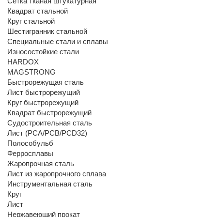
Сетка тканая штукатурная
Квадрат стальной
Круг стальной
Шестигранник стальной
Специальные стали и сплавы
Износостойкие стали
HARDOX
MAGSTRONG
Быстрорежущая сталь
Лист быстрорежущий
Круг быстрорежущий
Квадрат быстрорежущий
Судостроительная сталь
Лист (РСА/РСВ/РСD32)
Полособульб
Ферросплавы
Жаропрочная сталь
Лист из жаропрочного сплава
Инструментальная сталь
Круг
Лист
Нержавеющий прокат