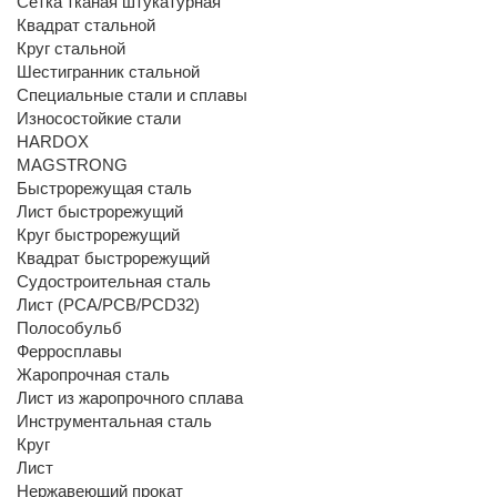
Сетка тканая штукатурная
Квадрат стальной
Круг стальной
Шестигранник стальной
Специальные стали и сплавы
Износостойкие стали
HARDOX
MAGSTRONG
Быстрорежущая сталь
Лист быстрорежущий
Круг быстрорежущий
Квадрат быстрорежущий
Судостроительная сталь
Лист (РСА/РСВ/РСD32)
Полособульб
Ферросплавы
Жаропрочная сталь
Лист из жаропрочного сплава
Инструментальная сталь
Круг
Лист
Нержавеющий прокат