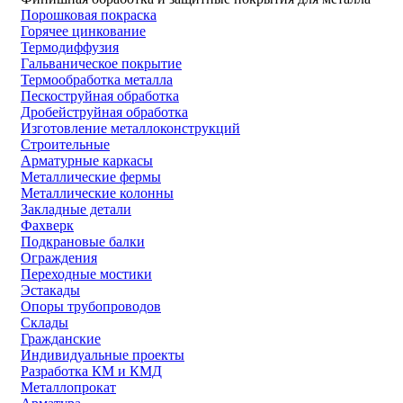
Порошковая покраска
Горячее цинкование
Термодиффузия
Гальваническое покрытие
Термообработка металла
Пескоструйная обработка
Дробейструйная обработка
Изготовление металлоконструкций
Строительные
Арматурные каркасы
Металлические фермы
Металлические колонны
Закладные детали
Фахверк
Подкрановые балки
Ограждения
Переходные мостики
Эстакады
Опоры трубопроводов
Склады
Гражданские
Индивидуальные проекты
Разработка КМ и КМД
Металлопрокат