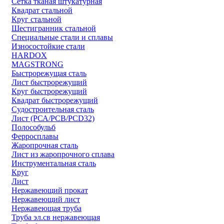
Сетка тканая штукатурная
Квадрат стальной
Круг стальной
Шестигранник стальной
Специальные стали и сплавы
Износостойкие стали
HARDOX
MAGSTRONG
Быстрорежущая сталь
Лист быстрорежущий
Круг быстрорежущий
Квадрат быстрорежущий
Судостроительная сталь
Лист (РСА/РСВ/РСD32)
Полособульб
Ферросплавы
Жаропрочная сталь
Лист из жаропрочного сплава
Инструментальная сталь
Круг
Лист
Нержавеющий прокат
Нержавеющий лист
Нержавеющая труба
Труба эл.св нержавеющая