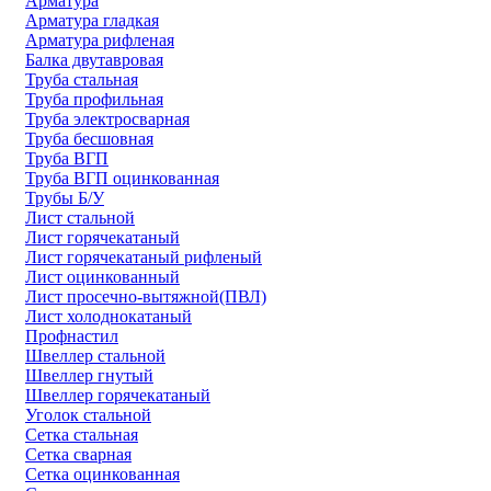
Арматура
Арматура гладкая
Арматура рифленая
Балка двутавровая
Труба стальная
Труба профильная
Труба электросварная
Труба бесшовная
Труба ВГП
Труба ВГП оцинкованная
Трубы Б/У
Лист стальной
Лист горячекатаный
Лист горячекатаный рифленый
Лист оцинкованный
Лист просечно-вытяжной(ПВЛ)
Лист холоднокатаный
Профнастил
Швеллер стальной
Швеллер гнутый
Швеллер горячекатаный
Уголок стальной
Сетка стальная
Сетка сварная
Сетка оцинкованная