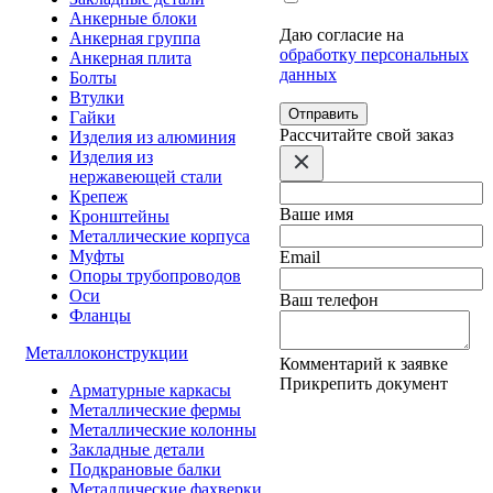
Анкерные блоки
Даю согласие на
Анкерная группа
обработку персональных
Анкерная плита
данных
Болты
Втулки
Отправить
Гайки
Расcчитайте свой заказ
Изделия из алюминия
Изделия из
нержавеющей стали
Крепеж
Ваше имя
Кронштейны
Металлические корпуса
Муфты
Email
Опоры трубопроводов
Оси
Ваш телефон
Фланцы
Металлоконструкции
Комментарий к заявке
Прикрепить документ
Арматурные каркасы
Металлические фермы
Металлические колонны
Закладные детали
Подкрановые балки
Металлические фахверки