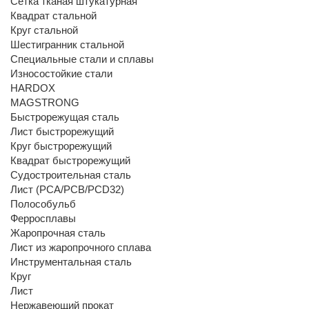
Сетка тканая штукатурная
Квадрат стальной
Круг стальной
Шестигранник стальной
Специальные стали и сплавы
Износостойкие стали
HARDOX
MAGSTRONG
Быстрорежущая сталь
Лист быстрорежущий
Круг быстрорежущий
Квадрат быстрорежущий
Судостроительная сталь
Лист (РСА/РСВ/РСD32)
Полособульб
Ферросплавы
Жаропрочная сталь
Лист из жаропрочного сплава
Инструментальная сталь
Круг
Лист
Нержавеющий прокат