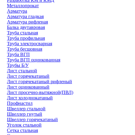
Разработка КМ и КМД
Металлопрокат
Арматура
Арматура гладкая
Арматура рифленая
Балка двутавровая
Труба стальная
Труба профильная
Труба электросварная
Труба бесшовная
Труба ВГП
Труба ВГП оцинкованная
Трубы Б/У
Лист стальной
Лист горячекатаный
Лист горячекатаный рифленый
Лист оцинкованный
Лист просечно-вытяжной(ПВЛ)
Лист холоднокатаный
Профнастил
Швеллер стальной
Швеллер гнутый
Швеллер горячекатаный
Уголок стальной
Сетка стальная