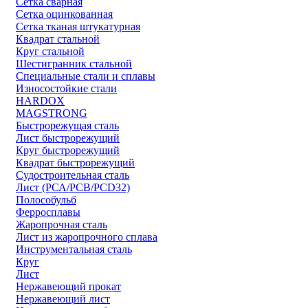
Сетка сварная
Сетка оцинкованная
Сетка тканая штукатурная
Квадрат стальной
Круг стальной
Шестигранник стальной
Специальные стали и сплавы
Износостойкие стали
HARDOX
MAGSTRONG
Быстрорежущая сталь
Лист быстрорежущий
Круг быстрорежущий
Квадрат быстрорежущий
Судостроительная сталь
Лист (РСА/РСВ/РСD32)
Полособульб
Ферросплавы
Жаропрочная сталь
Лист из жаропрочного сплава
Инструментальная сталь
Круг
Лист
Нержавеющий прокат
Нержавеющий лист