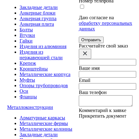
Номер телефона
Закладные детали
Анкерные блоки
Даю согласие на
Анкерная группа
обработку персональных
Анкерная плита
данных
Болты
Втулки
Отправить
Гайки
Расcчитайте свой заказ
Изделия из алюминия
Изделия из
нержавеющей стали
Крепеж
Ваше имя
Кронштейны
Металлические корпуса
Муфты
Email
Опоры трубопроводов
Оси
Ваш телефон
Фланцы
Металлоконструкции
Комментарий к заявке
Прикрепить документ
Арматурные каркасы
Металлические фермы
Металлические колонны
Закладные детали