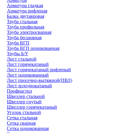
Арматура
Арматура гладкая
Арматура рифленая
Балка двутавровая
Труба стальная
Труба профильная
Труба электросварная
Труба бесшовная
Труба ВГП
Труба ВГП оцинкованная
Трубы Б/У
Лист стальной
Лист горячекатаный
Лист горячекатаный рифленый
Лист оцинкованный
Лист просечно-вытяжной(ПВЛ)
Лист холоднокатаный
Профнастил
Швеллер стальной
Швеллер гнутый
Швеллер горячекатаный
Уголок стальной
Сетка стальная
Сетка сварная
Сетка оцинкованная