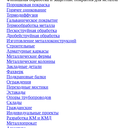
Порошковая покраска
Горячее цинкование
Термодиффузия
Гальваническое покрытие
Термообработка металла
Пескоструйная обработка
Дробейструйная обработка
Изготовление металлоконструкций
Строительные
Арматурные каркасы
Металлические фермы
Металлические колонны
Закладные детали
Фахверк
Подкрановые балки
Ограждения
Переходные мостики
Эстакады
Опоры трубопроводов
Склады
Гражданские
Индивидуальные проекты
Разработка КМ и КМД
Металлопрокат