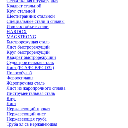
Сетка тканая штукатурная
Квадрат стальной
Круг стальной
Шестигранник стальной
Специальные стали и сплавы
Износостойкие стали
HARDOX
MAGSTRONG
Быстрорежущая сталь
Лист быстрорежущий
Круг быстрорежущий
Квадрат быстрорежущий
Судостроительная сталь
Лист (РСА/РСВ/РСD32)
Полособульб
Ферросплавы
Жаропрочная сталь
Лист из жаропрочного сплава
Инструментальная сталь
Круг
Лист
Нержавеющий прокат
Нержавеющий лист
Нержавеющая труба
Труба эл.св нержавеющая