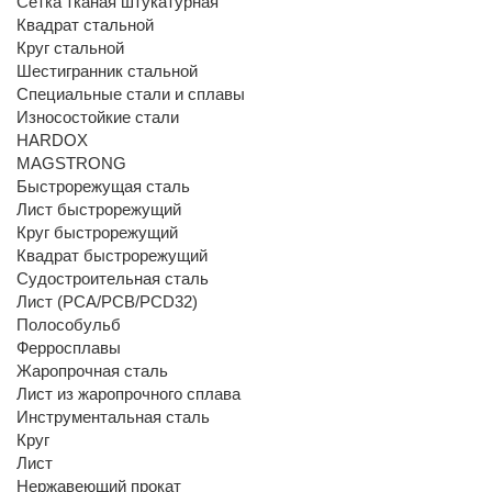
Сетка тканая штукатурная
Квадрат стальной
Круг стальной
Шестигранник стальной
Специальные стали и сплавы
Износостойкие стали
HARDOX
MAGSTRONG
Быстрорежущая сталь
Лист быстрорежущий
Круг быстрорежущий
Квадрат быстрорежущий
Судостроительная сталь
Лист (РСА/РСВ/РСD32)
Полособульб
Ферросплавы
Жаропрочная сталь
Лист из жаропрочного сплава
Инструментальная сталь
Круг
Лист
Нержавеющий прокат