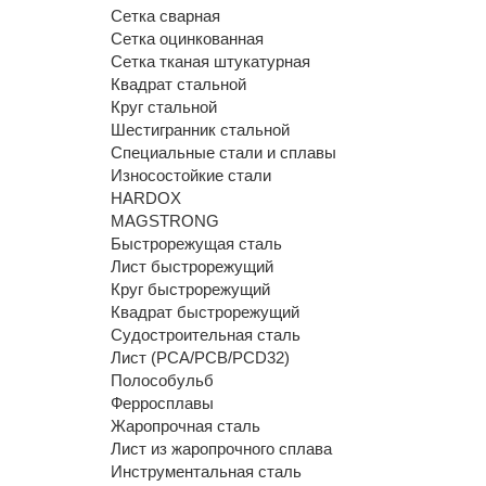
Сетка сварная
Сетка оцинкованная
Сетка тканая штукатурная
Квадрат стальной
Круг стальной
Шестигранник стальной
Специальные стали и сплавы
Износостойкие стали
HARDOX
MAGSTRONG
Быстрорежущая сталь
Лист быстрорежущий
Круг быстрорежущий
Квадрат быстрорежущий
Судостроительная сталь
Лист (РСА/РСВ/РСD32)
Полособульб
Ферросплавы
Жаропрочная сталь
Лист из жаропрочного сплава
Инструментальная сталь