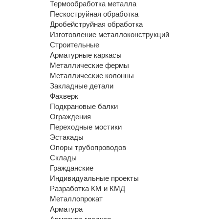
Термообработка металла
Пескоструйная обработка
Дробейструйная обработка
Изготовление металлоконструкций
Строительные
Арматурные каркасы
Металлические фермы
Металлические колонны
Закладные детали
Фахверк
Подкрановые балки
Ограждения
Переходные мостики
Эстакады
Опоры трубопроводов
Склады
Гражданские
Индивидуальные проекты
Разработка КМ и КМД
Металлопрокат
Арматура