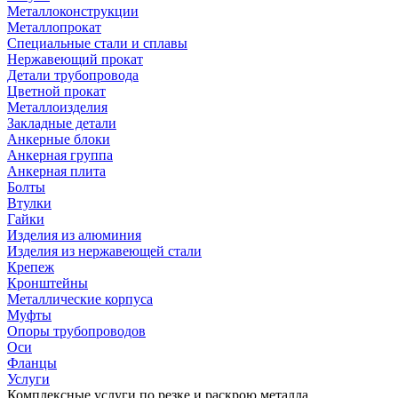
Металлоконструкции
Металлопрокат
Специальные стали и сплавы
Нержавеющий прокат
Детали трубопровода
Цветной прокат
Металлоизделия
Закладные детали
Анкерные блоки
Анкерная группа
Анкерная плита
Болты
Втулки
Гайки
Изделия из алюминия
Изделия из нержавеющей стали
Крепеж
Кронштейны
Металлические корпуса
Муфты
Опоры трубопроводов
Оси
Фланцы
Услуги
Комплексные услуги по резке и раскрою металла