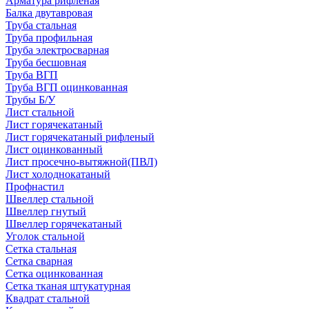
Арматура рифленая
Балка двутавровая
Труба стальная
Труба профильная
Труба электросварная
Труба бесшовная
Труба ВГП
Труба ВГП оцинкованная
Трубы Б/У
Лист стальной
Лист горячекатаный
Лист горячекатаный рифленый
Лист оцинкованный
Лист просечно-вытяжной(ПВЛ)
Лист холоднокатаный
Профнастил
Швеллер стальной
Швеллер гнутый
Швеллер горячекатаный
Уголок стальной
Сетка стальная
Сетка сварная
Сетка оцинкованная
Сетка тканая штукатурная
Квадрат стальной