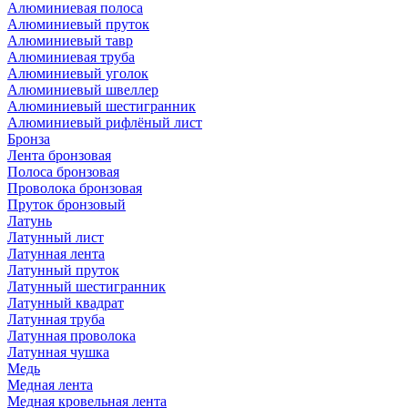
Алюминиевая полоса
Алюминиевый пруток
Алюминиевый тавр
Алюминиевая труба
Алюминиевый уголок
Алюминиевый швеллер
Алюминиевый шестигранник
Алюминиевый рифлёный лист
Бронза
Лента бронзовая
Полоса бронзовая
Проволока бронзовая
Пруток бронзовый
Латунь
Латунный лист
Латунная лента
Латунный пруток
Латунный шестигранник
Латунный квадрат
Латунная труба
Латунная проволока
Латунная чушка
Медь
Медная лента
Медная кровельная лента