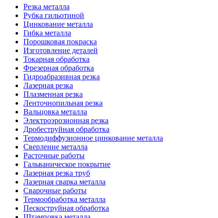
Резка металла
Рубка гильотиной
Цинкование металла
Гибка металла
Порошковая покраска
Изготовление деталей
Токарная обработка
Фрезерная обработка
Гидроабразивная резка
Лазерная резка
Плазменная резка
Ленточнопильная резка
Вальцовка металла
Электроэрозионная резка
Дробеструйная обработка
Термодиффузионное цинкование металла
Сверление металла
Расточные работы
Гальваническое покрытие
Лазерная резка труб
Лазерная сварка металла
Сварочные работы
Термообработка металла
Пескоструйная обработка
Штамповка металла