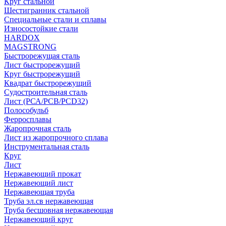
Круг стальной
Шестигранник стальной
Специальные стали и сплавы
Износостойкие стали
HARDOX
MAGSTRONG
Быстрорежущая сталь
Лист быстрорежущий
Круг быстрорежущий
Квадрат быстрорежущий
Судостроительная сталь
Лист (РСА/РСВ/РСD32)
Полособульб
Ферросплавы
Жаропрочная сталь
Лист из жаропрочного сплава
Инструментальная сталь
Круг
Лист
Нержавеющий прокат
Нержавеющий лист
Нержавеющая труба
Труба эл.св нержавеющая
Труба бесшовная нержавеющая
Нержавеющий круг