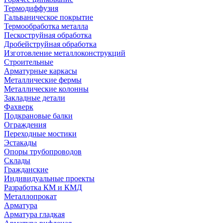
Термодиффузия
Гальваническое покрытие
Термообработка металла
Пескоструйная обработка
Дробейструйная обработка
Изготовление металлоконструкций
Строительные
Арматурные каркасы
Металлические фермы
Металлические колонны
Закладные детали
Фахверк
Подкрановые балки
Ограждения
Переходные мостики
Эстакады
Опоры трубопроводов
Склады
Гражданские
Индивидуальные проекты
Разработка КМ и КМД
Металлопрокат
Арматура
Арматура гладкая