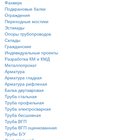
Фахверк
Подкрановые балки
Ограждения
Переходные мостики
Эстакады
Опоры трубопроводов
Склады
Гражданские
Индивидуальные проекты
Разработка КМ и КМД
Металлопрокат
Арматура
Арматура гладкая
Арматура рифленая
Балка двутавровая
Труба стальная
Труба профильная
Труба электросварная
Труба бесшовная
Труба ВГП
Труба ВГП оцинкованная
Трубы Б/У