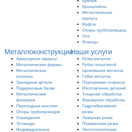
Крепеж
Кронштейны
Металлические
корпуса
Муфты
Опоры трубопроводов
Оси
Фланцы
Металлоконструкции
Наши услуги
Арматурные каркасы
Резка металла
Металлические фермы
Рубка гильотиной
Металлические
Цинкование металла
колонны
Гибка металла
Закладные детали
Порошковая покраска
Подкрановые балки
Изготовление деталей
Металлические
Токарная обработка
фахверки
Фрезерная обработка
Переходные мостики
Гидроабразивная
Опоры трубопроводов
резка
Ограждения
Лазерная резка
Эстакады
Плазменная резка
Индивидуальные
Ленточнопильная