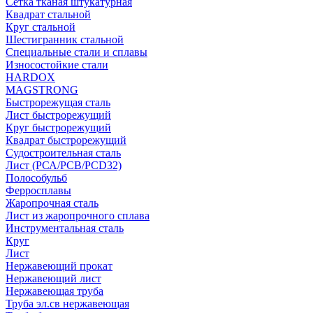
Сетка тканая штукатурная
Квадрат стальной
Круг стальной
Шестигранник стальной
Специальные стали и сплавы
Износостойкие стали
HARDOX
MAGSTRONG
Быстрорежущая сталь
Лист быстрорежущий
Круг быстрорежущий
Квадрат быстрорежущий
Судостроительная сталь
Лист (РСА/РСВ/РСD32)
Полособульб
Ферросплавы
Жаропрочная сталь
Лист из жаропрочного сплава
Инструментальная сталь
Круг
Лист
Нержавеющий прокат
Нержавеющий лист
Нержавеющая труба
Труба эл.св нержавеющая