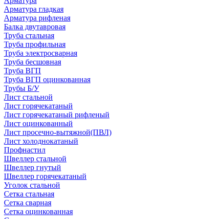
Арматура
Арматура гладкая
Арматура рифленая
Балка двутавровая
Труба стальная
Труба профильная
Труба электросварная
Труба бесшовная
Труба ВГП
Труба ВГП оцинкованная
Трубы Б/У
Лист стальной
Лист горячекатаный
Лист горячекатаный рифленый
Лист оцинкованный
Лист просечно-вытяжной(ПВЛ)
Лист холоднокатаный
Профнастил
Швеллер стальной
Швеллер гнутый
Швеллер горячекатаный
Уголок стальной
Сетка стальная
Сетка сварная
Сетка оцинкованная