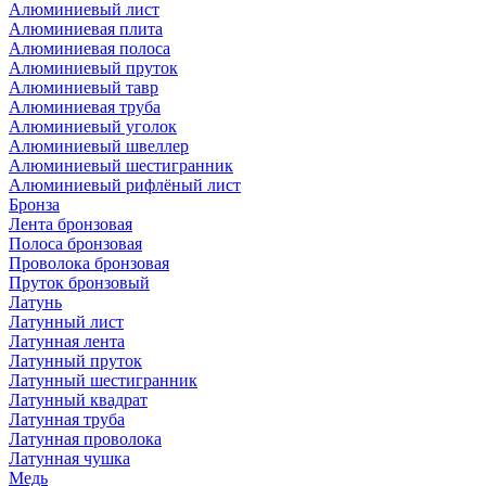
Алюминиевый лист
Алюминиевая плита
Алюминиевая полоса
Алюминиевый пруток
Алюминиевый тавр
Алюминиевая труба
Алюминиевый уголок
Алюминиевый швеллер
Алюминиевый шестигранник
Алюминиевый рифлёный лист
Бронза
Лента бронзовая
Полоса бронзовая
Проволока бронзовая
Пруток бронзовый
Латунь
Латунный лист
Латунная лента
Латунный пруток
Латунный шестигранник
Латунный квадрат
Латунная труба
Латунная проволока
Латунная чушка
Медь