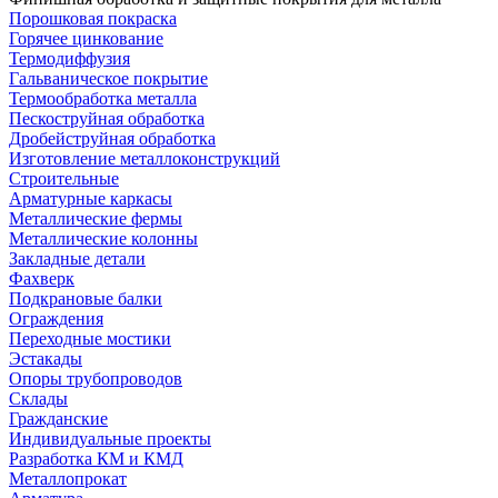
Порошковая покраска
Горячее цинкование
Термодиффузия
Гальваническое покрытие
Термообработка металла
Пескоструйная обработка
Дробейструйная обработка
Изготовление металлоконструкций
Строительные
Арматурные каркасы
Металлические фермы
Металлические колонны
Закладные детали
Фахверк
Подкрановые балки
Ограждения
Переходные мостики
Эстакады
Опоры трубопроводов
Склады
Гражданские
Индивидуальные проекты
Разработка КМ и КМД
Металлопрокат