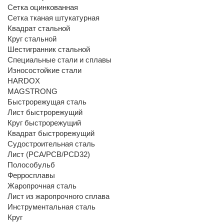
Сетка оцинкованная
Сетка тканая штукатурная
Квадрат стальной
Круг стальной
Шестигранник стальной
Специальные стали и сплавы
Износостойкие стали
HARDOX
MAGSTRONG
Быстрорежущая сталь
Лист быстрорежущий
Круг быстрорежущий
Квадрат быстрорежущий
Судостроительная сталь
Лист (РСА/РСВ/РСD32)
Полособульб
Ферросплавы
Жаропрочная сталь
Лист из жаропрочного сплава
Инструментальная сталь
Круг