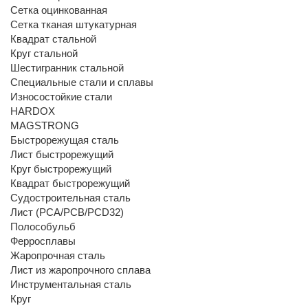
Сетка оцинкованная
Сетка тканая штукатурная
Квадрат стальной
Круг стальной
Шестигранник стальной
Специальные стали и сплавы
Износостойкие стали
HARDOX
MAGSTRONG
Быстрорежущая сталь
Лист быстрорежущий
Круг быстрорежущий
Квадрат быстрорежущий
Судостроительная сталь
Лист (РСА/РСВ/РСD32)
Полособульб
Ферросплавы
Жаропрочная сталь
Лист из жаропрочного сплава
Инструментальная сталь
Круг