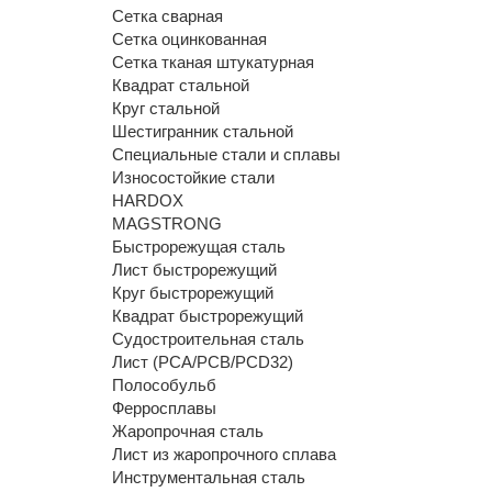
Сетка сварная
Сетка оцинкованная
Сетка тканая штукатурная
Квадрат стальной
Круг стальной
Шестигранник стальной
Специальные стали и сплавы
Износостойкие стали
HARDOX
MAGSTRONG
Быстрорежущая сталь
Лист быстрорежущий
Круг быстрорежущий
Квадрат быстрорежущий
Судостроительная сталь
Лист (РСА/РСВ/РСD32)
Полособульб
Ферросплавы
Жаропрочная сталь
Лист из жаропрочного сплава
Инструментальная сталь