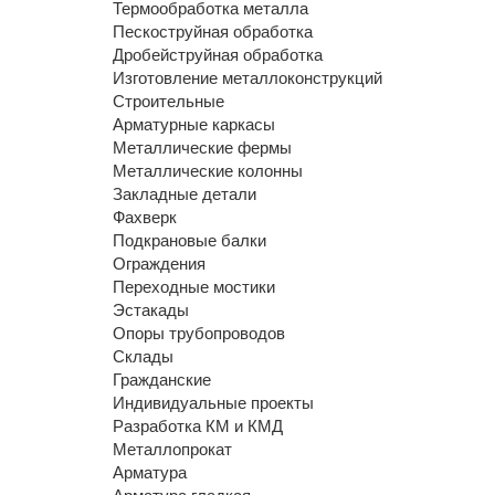
Термообработка металла
Пескоструйная обработка
Дробейструйная обработка
Изготовление металлоконструкций
Строительные
Арматурные каркасы
Металлические фермы
Металлические колонны
Закладные детали
Фахверк
Подкрановые балки
Ограждения
Переходные мостики
Эстакады
Опоры трубопроводов
Склады
Гражданские
Индивидуальные проекты
Разработка КМ и КМД
Металлопрокат
Арматура