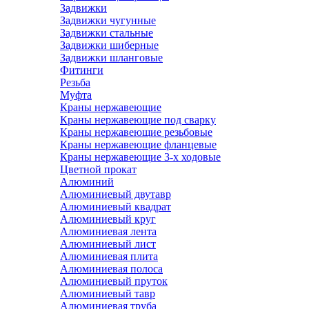
Задвижки
Задвижки чугунные
Задвижки стальные
Задвижки шиберные
Задвижки шланговые
Фитинги
Резьба
Муфта
Краны нержавеющие
Краны нержавеющие под сварку
Краны нержавеющие резьбовые
Краны нержавеющие фланцевые
Краны нержавеющие 3-х ходовые
Цветной прокат
Алюминий
Алюминиевый двутавр
Алюминиевый квадрат
Алюминиевый круг
Алюминиевая лента
Алюминиевый лист
Алюминиевая плита
Алюминиевая полоса
Алюминиевый пруток
Алюминиевый тавр
Алюминиевая труба