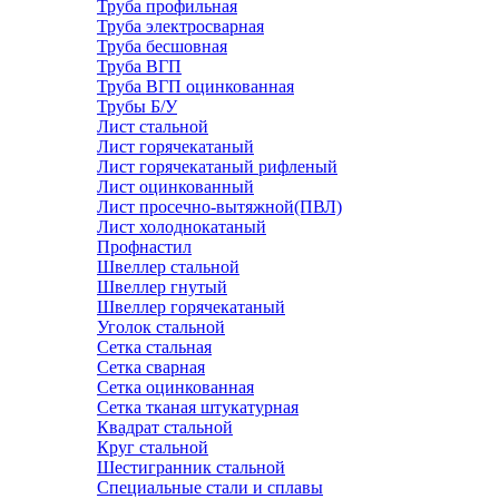
Труба профильная
Труба электросварная
Труба бесшовная
Труба ВГП
Труба ВГП оцинкованная
Трубы Б/У
Лист стальной
Лист горячекатаный
Лист горячекатаный рифленый
Лист оцинкованный
Лист просечно-вытяжной(ПВЛ)
Лист холоднокатаный
Профнастил
Швеллер стальной
Швеллер гнутый
Швеллер горячекатаный
Уголок стальной
Сетка стальная
Сетка сварная
Сетка оцинкованная
Сетка тканая штукатурная
Квадрат стальной
Круг стальной
Шестигранник стальной
Специальные стали и сплавы