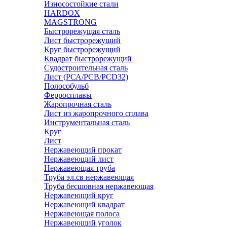
Износостойкие стали
HARDOX
MAGSTRONG
Быстрорежущая сталь
Лист быстрорежущий
Круг быстрорежущий
Квадрат быстрорежущий
Судостроительная сталь
Лист (РСА/РСВ/РСD32)
Полособульб
Ферросплавы
Жаропрочная сталь
Лист из жаропрочного сплава
Инструментальная сталь
Круг
Лист
Нержавеющий прокат
Нержавеющий лист
Нержавеющая труба
Труба эл.св нержавеющая
Труба бесшовная нержавеющая
Нержавеющий круг
Нержавеющий квадрат
Нержавеющая полоса
Нержавеющий уголок