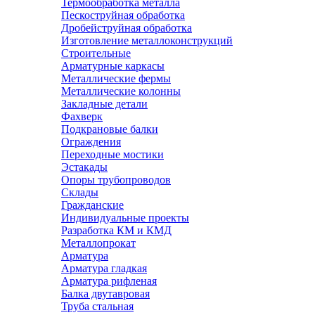
Термообработка металла
Пескоструйная обработка
Дробейструйная обработка
Изготовление металлоконструкций
Строительные
Арматурные каркасы
Металлические фермы
Металлические колонны
Закладные детали
Фахверк
Подкрановые балки
Ограждения
Переходные мостики
Эстакады
Опоры трубопроводов
Склады
Гражданские
Индивидуальные проекты
Разработка КМ и КМД
Металлопрокат
Арматура
Арматура гладкая
Арматура рифленая
Балка двутавровая
Труба стальная