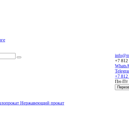
info@m
+7 812
Whats
Telegr
+7 812
Пн-Пт
Перез
ллопрокат
Нержавеющий прокат