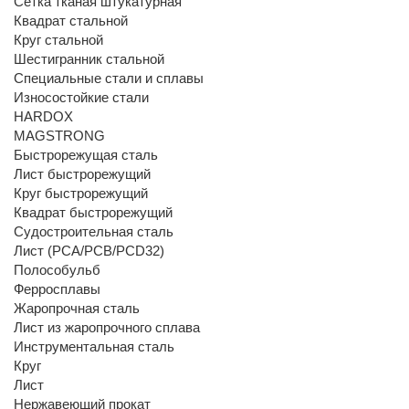
Сетка тканая штукатурная
Квадрат стальной
Круг стальной
Шестигранник стальной
Специальные стали и сплавы
Износостойкие стали
HARDOX
MAGSTRONG
Быстрорежущая сталь
Лист быстрорежущий
Круг быстрорежущий
Квадрат быстрорежущий
Судостроительная сталь
Лист (РСА/РСВ/РСD32)
Полособульб
Ферросплавы
Жаропрочная сталь
Лист из жаропрочного сплава
Инструментальная сталь
Круг
Лист
Нержавеющий прокат