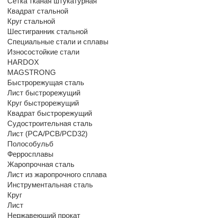
Сетка тканая штукатурная
Квадрат стальной
Круг стальной
Шестигранник стальной
Специальные стали и сплавы
Износостойкие стали
HARDOX
MAGSTRONG
Быстрорежущая сталь
Лист быстрорежущий
Круг быстрорежущий
Квадрат быстрорежущий
Судостроительная сталь
Лист (РСА/РСВ/РСD32)
Полособульб
Ферросплавы
Жаропрочная сталь
Лист из жаропрочного сплава
Инструментальная сталь
Круг
Лист
Нержавеющий прокат