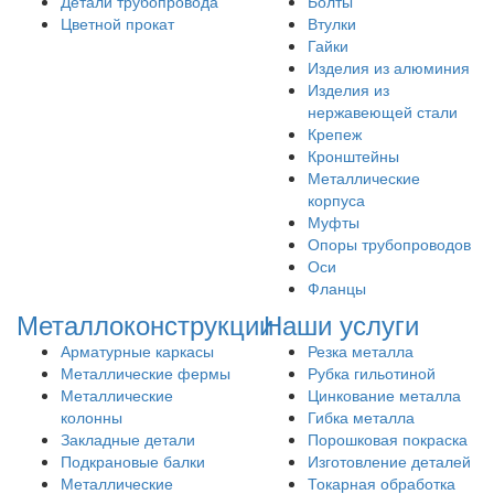
Детали трубопровода
Болты
Цветной прокат
Втулки
Гайки
Изделия из алюминия
Изделия из
нержавеющей стали
Крепеж
Кронштейны
Металлические
корпуса
Муфты
Опоры трубопроводов
Оси
Фланцы
Металлоконструкции
Наши услуги
Арматурные каркасы
Резка металла
Металлические фермы
Рубка гильотиной
Металлические
Цинкование металла
колонны
Гибка металла
Закладные детали
Порошковая покраска
Подкрановые балки
Изготовление деталей
Металлические
Токарная обработка