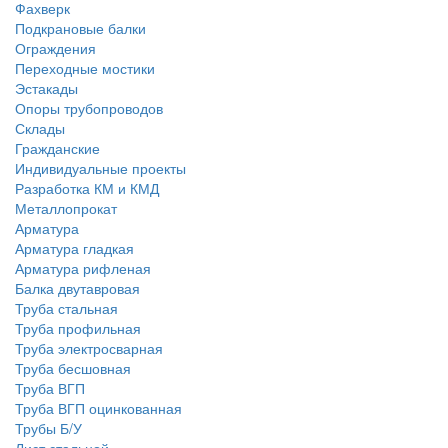
Фахверк
Подкрановые балки
Ограждения
Переходные мостики
Эстакады
Опоры трубопроводов
Склады
Гражданские
Индивидуальные проекты
Разработка КМ и КМД
Металлопрокат
Арматура
Арматура гладкая
Арматура рифленая
Балка двутавровая
Труба стальная
Труба профильная
Труба электросварная
Труба бесшовная
Труба ВГП
Труба ВГП оцинкованная
Трубы Б/У