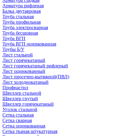
Арматура гладкая
Арматура рифленая
Балка двутавровая
Труба стальная
Труба профильная
Труба электросварная
Труба бесшовная
Труба ВГП
Труба ВГП оцинкованная
Трубы Б/У
Лист стальной
Лист горячекатаный
Лист горячекатаный рифленый
Лист оцинкованный
Лист просечно-вытяжной(ПВЛ)
Лист холоднокатаный
Профнастил
Швеллер стальной
Швеллер гнутый
Швеллер горячекатаный
Уголок стальной
Сетка стальная
Сетка сварная
Сетка оцинкованная
Сетка тканая штукатурная