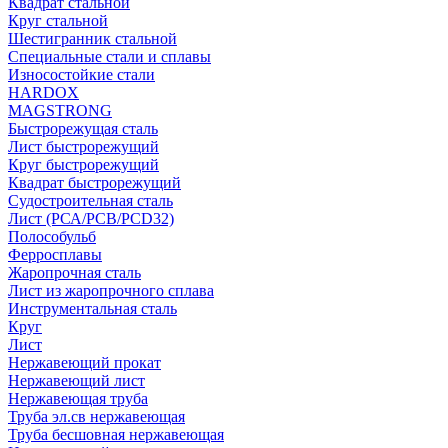
Квадрат стальной
Круг стальной
Шестигранник стальной
Специальные стали и сплавы
Износостойкие стали
HARDOX
MAGSTRONG
Быстрорежущая сталь
Лист быстрорежущий
Круг быстрорежущий
Квадрат быстрорежущий
Судостроительная сталь
Лист (РСА/РСВ/РСD32)
Полособульб
Ферросплавы
Жаропрочная сталь
Лист из жаропрочного сплава
Инструментальная сталь
Круг
Лист
Нержавеющий прокат
Нержавеющий лист
Нержавеющая труба
Труба эл.св нержавеющая
Труба бесшовная нержавеющая