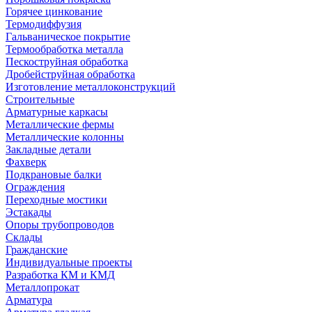
Горячее цинкование
Термодиффузия
Гальваническое покрытие
Термообработка металла
Пескоструйная обработка
Дробейструйная обработка
Изготовление металлоконструкций
Строительные
Арматурные каркасы
Металлические фермы
Металлические колонны
Закладные детали
Фахверк
Подкрановые балки
Ограждения
Переходные мостики
Эстакады
Опоры трубопроводов
Склады
Гражданские
Индивидуальные проекты
Разработка КМ и КМД
Металлопрокат
Арматура