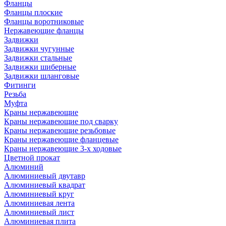
Фланцы
Фланцы плоские
Фланцы воротниковые
Нержавеющие фланцы
Задвижки
Задвижки чугунные
Задвижки стальные
Задвижки шиберные
Задвижки шланговые
Фитинги
Резьба
Муфта
Краны нержавеющие
Краны нержавеющие под сварку
Краны нержавеющие резьбовые
Краны нержавеющие фланцевые
Краны нержавеющие 3-х ходовые
Цветной прокат
Алюминий
Алюминиевый двутавр
Алюминиевый квадрат
Алюминиевый круг
Алюминиевая лента
Алюминиевый лист
Алюминиевая плита