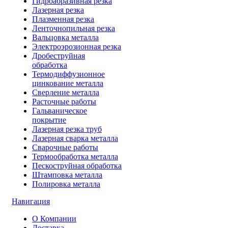
Гидроабразивная резка
Лазерная резка
Плазменная резка
Ленточнопильная резка
Вальцовка металла
Электроэрозионная резка
Дробеструйная
обработка
Термодиффузионное
цинкование металла
Сверление металла
Расточные работы
Гальваническое
покрытие
Лазерная резка труб
Лазерная сварка металла
Сварочные работы
Термообработка металла
Пескоструйная обработка
Штамповка металла
Полировка металла
Навигация
О Компании
Доставка