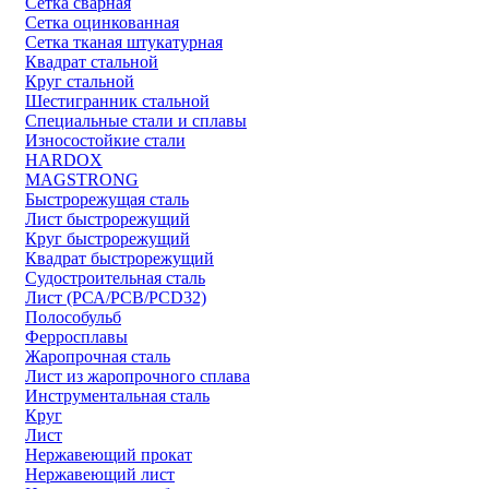
Сетка сварная
Сетка оцинкованная
Сетка тканая штукатурная
Квадрат стальной
Круг стальной
Шестигранник стальной
Специальные стали и сплавы
Износостойкие стали
HARDOX
MAGSTRONG
Быстрорежущая сталь
Лист быстрорежущий
Круг быстрорежущий
Квадрат быстрорежущий
Судостроительная сталь
Лист (РСА/РСВ/РСD32)
Полособульб
Ферросплавы
Жаропрочная сталь
Лист из жаропрочного сплава
Инструментальная сталь
Круг
Лист
Нержавеющий прокат
Нержавеющий лист