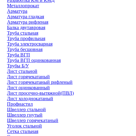
Разработка КМ и КМД
Металлопрокат
Арматура
Арматура гладкая
Арматура рифленая
Балка двутавровая
Труба стальная
Труба профильная
Труба электросварная
Труба бесшовная
Труба ВГП
Труба ВГП оцинкованная
Трубы Б/У
Лист стальной
Лист горячекатаный
Лист горячекатаный рифленый
Лист оцинкованный
Лист просечно-вытяжной(ПВЛ)
Лист холоднокатаный
Профнастил
Швеллер стальной
Швеллер гнутый
Швеллер горячекатаный
Уголок стальной
Сетка стальная