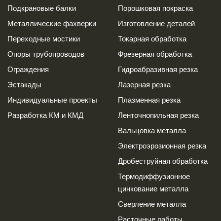
Подкрановые балки
Порошковая покраска
Металлические фахверки
Изготовление деталей
Переходные мостики
Токарная обработка
Опоры трубопроводов
Фрезерная обработка
Ограждения
Гидроабразивная резка
Эстакады
Лазерная резка
Индивидуальные проекты
Плазменная резка
Разработка КМ и КМД
Ленточнопильная резка
Вальцовка металла
Электроэрозионная резка
Дробеструйная обработка
Термодиффузионное
цинкование металла
Сверление металла
Расточные работы