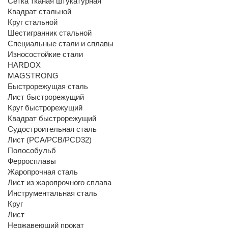
Сетка тканая штукатурная
Квадрат стальной
Круг стальной
Шестигранник стальной
Специальные стали и сплавы
Износостойкие стали
HARDOX
MAGSTRONG
Быстрорежущая сталь
Лист быстрорежущий
Круг быстрорежущий
Квадрат быстрорежущий
Судостроительная сталь
Лист (РСА/РСВ/РСD32)
Полособульб
Ферросплавы
Жаропрочная сталь
Лист из жаропрочного сплава
Инструментальная сталь
Круг
Лист
Нержавеющий прокат