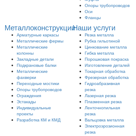
Опоры трубопроводов
Оси
Фланцы
Металлоконструкции
Наши услуги
Арматурные каркасы
Резка металла
Металлические фермы
Рубка гильотиной
Металлические
Цинкование металла
колонны
Гибка металла
Закладные детали
Порошковая покраска
Подкрановые балки
Изготовление деталей
Металлические
Токарная обработка
фахверки
Фрезерная обработка
Переходные мостики
Гидроабразивная
Опоры трубопроводов
резка
Ограждения
Лазерная резка
Эстакады
Плазменная резка
Индивидуальные
Ленточнопильная
проекты
резка
Разработка КМ и КМД
Вальцовка металла
Электроэрозионная
резка