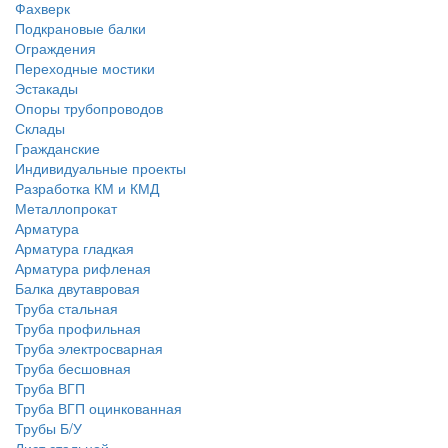
Фахверк
Подкрановые балки
Ограждения
Переходные мостики
Эстакады
Опоры трубопроводов
Склады
Гражданские
Индивидуальные проекты
Разработка КМ и КМД
Металлопрокат
Арматура
Арматура гладкая
Арматура рифленая
Балка двутавровая
Труба стальная
Труба профильная
Труба электросварная
Труба бесшовная
Труба ВГП
Труба ВГП оцинкованная
Трубы Б/У