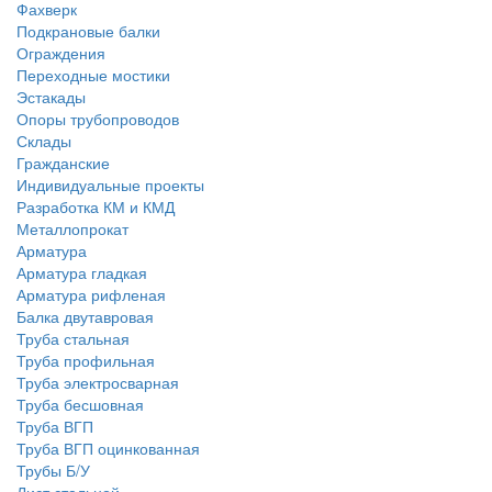
Фахверк
Подкрановые балки
Ограждения
Переходные мостики
Эстакады
Опоры трубопроводов
Склады
Гражданские
Индивидуальные проекты
Разработка КМ и КМД
Металлопрокат
Арматура
Арматура гладкая
Арматура рифленая
Балка двутавровая
Труба стальная
Труба профильная
Труба электросварная
Труба бесшовная
Труба ВГП
Труба ВГП оцинкованная
Трубы Б/У