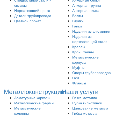
Специальные стали и
Анкерные блоки
сплавы
Анкерная группа
Нержавеющий прокат
Анкерная плита
Детали трубопровода
Болты
Цветной прокат
Втулки
Гайки
Изделия из алюминия
Изделия из
нержавеющей стали
Крепеж
Кронштейны
Металлические
корпуса
Муфты
Опоры трубопроводов
Оси
Фланцы
Металлоконструкции
Наши услуги
Арматурные каркасы
Резка металла
Металлические фермы
Рубка гильотиной
Металлические
Цинкование металла
колонны
Гибка металла