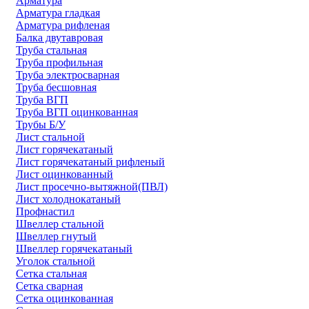
Арматура
Арматура гладкая
Арматура рифленая
Балка двутавровая
Труба стальная
Труба профильная
Труба электросварная
Труба бесшовная
Труба ВГП
Труба ВГП оцинкованная
Трубы Б/У
Лист стальной
Лист горячекатаный
Лист горячекатаный рифленый
Лист оцинкованный
Лист просечно-вытяжной(ПВЛ)
Лист холоднокатаный
Профнастил
Швеллер стальной
Швеллер гнутый
Швеллер горячекатаный
Уголок стальной
Сетка стальная
Сетка сварная
Сетка оцинкованная