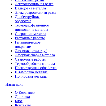
Ленточнопильная резка
Вальцовка металла
Электроэрозионная резка
Дробеструйная
обработка
Термодиффузионное
цинкование металла
Сверление металла
Расточные работы
Гальваническое
покрытие
Лазерная резка труб
Лазерная сварка металла
Сварочные работы
Термообработка металла
Пескоструйная обработка
Штамповка металла
Полировка металла
Навигация
О Компании
Доставка
Блог
Контакты