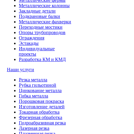
Металлические фермы
Металлические колонны
Закладные детали
Подкрановые балки
Металлические фахверки
Переходные мостики
Опоры трубопроводов
Ограждения
Эстакады
Индивидуальные
проекты
Разработка КМ и КМД
Наши услуги
Резка металла
Рубка гильотиной
Цинкование металла
Гибка металла
Порошковая покраска
Изготовление деталей
Токарная обработка
Фрезерная обработка
Гидроабразивная резка
Лазерная резка
Плазменная резка