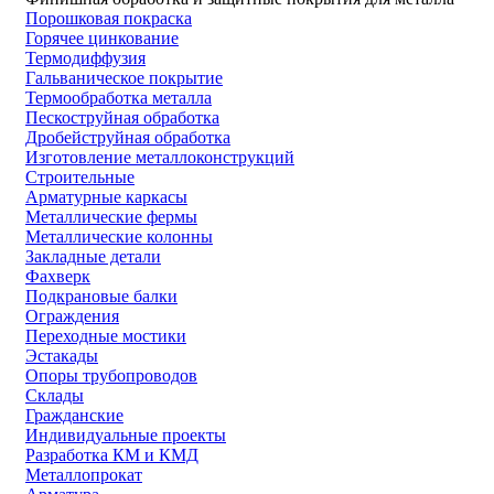
Порошковая покраска
Горячее цинкование
Термодиффузия
Гальваническое покрытие
Термообработка металла
Пескоструйная обработка
Дробейструйная обработка
Изготовление металлоконструкций
Строительные
Арматурные каркасы
Металлические фермы
Металлические колонны
Закладные детали
Фахверк
Подкрановые балки
Ограждения
Переходные мостики
Эстакады
Опоры трубопроводов
Склады
Гражданские
Индивидуальные проекты
Разработка КМ и КМД
Металлопрокат