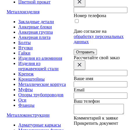
Цветной прокат
Металлоизделия
Номер телефона
Закладные детали
Анкерные блоки
Даю согласие на
Анкерная группа
обработку персональных
Анкерная плита
данных
Болты
Втулки
Отправить
Гайки
Расcчитайте свой заказ
Изделия из алюминия
Изделия из
нержавеющей стали
Крепеж
Ваше имя
Кронштейны
Металлические корпуса
Муфты
Email
Опоры трубопроводов
Оси
Ваш телефон
Фланцы
Металлоконструкции
Комментарий к заявке
Прикрепить документ
Арматурные каркасы