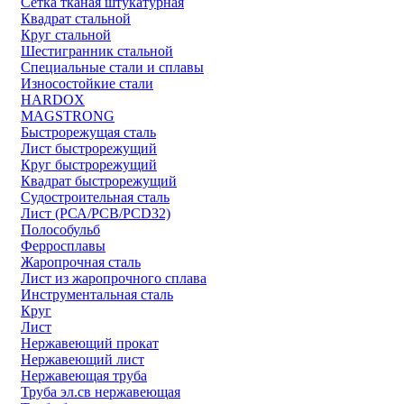
Сетка тканая штукатурная
Квадрат стальной
Круг стальной
Шестигранник стальной
Специальные стали и сплавы
Износостойкие стали
HARDOX
MAGSTRONG
Быстрорежущая сталь
Лист быстрорежущий
Круг быстрорежущий
Квадрат быстрорежущий
Судостроительная сталь
Лист (РСА/РСВ/РСD32)
Полособульб
Ферросплавы
Жаропрочная сталь
Лист из жаропрочного сплава
Инструментальная сталь
Круг
Лист
Нержавеющий прокат
Нержавеющий лист
Нержавеющая труба
Труба эл.св нержавеющая