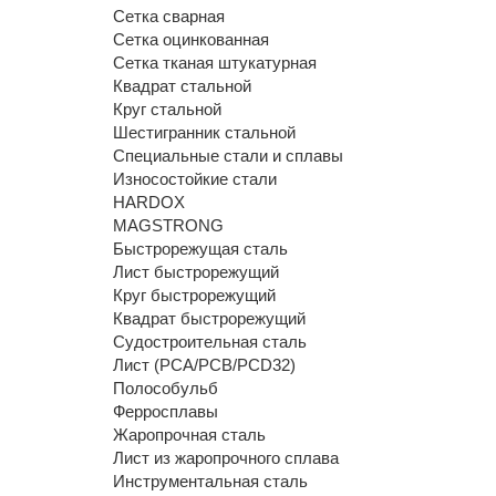
Сетка сварная
Сетка оцинкованная
Сетка тканая штукатурная
Квадрат стальной
Круг стальной
Шестигранник стальной
Специальные стали и сплавы
Износостойкие стали
HARDOX
MAGSTRONG
Быстрорежущая сталь
Лист быстрорежущий
Круг быстрорежущий
Квадрат быстрорежущий
Судостроительная сталь
Лист (РСА/РСВ/РСD32)
Полособульб
Ферросплавы
Жаропрочная сталь
Лист из жаропрочного сплава
Инструментальная сталь