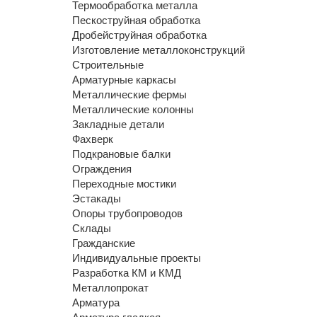
Термообработка металла
Пескоструйная обработка
Дробейструйная обработка
Изготовление металлоконструкций
Строительные
Арматурные каркасы
Металлические фермы
Металлические колонны
Закладные детали
Фахверк
Подкрановые балки
Ограждения
Переходные мостики
Эстакады
Опоры трубопроводов
Склады
Гражданские
Индивидуальные проекты
Разработка КМ и КМД
Металлопрокат
Арматура