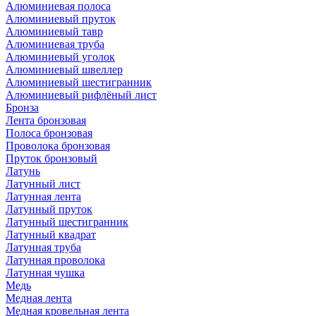
Алюминиевая полоса
Алюминиевый пруток
Алюминиевый тавр
Алюминиевая труба
Алюминиевый уголок
Алюминиевый швеллер
Алюминиевый шестигранник
Алюминиевый рифлёный лист
Бронза
Лента бронзовая
Полоса бронзовая
Проволока бронзовая
Пруток бронзовый
Латунь
Латунный лист
Латунная лента
Латунный пруток
Латунный шестигранник
Латунный квадрат
Латунная труба
Латунная проволока
Латунная чушка
Медь
Медная лента
Медная кровельная лента