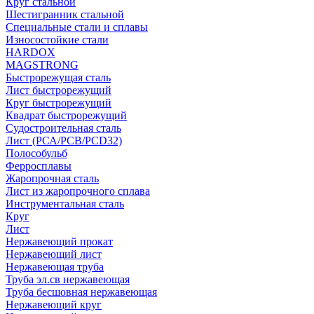
Круг стальной
Шестигранник стальной
Специальные стали и сплавы
Износостойкие стали
HARDOX
MAGSTRONG
Быстрорежущая сталь
Лист быстрорежущий
Круг быстрорежущий
Квадрат быстрорежущий
Судостроительная сталь
Лист (РСА/РСВ/РСD32)
Полособульб
Ферросплавы
Жаропрочная сталь
Лист из жаропрочного сплава
Инструментальная сталь
Круг
Лист
Нержавеющий прокат
Нержавеющий лист
Нержавеющая труба
Труба эл.св нержавеющая
Труба бесшовная нержавеющая
Нержавеющий круг