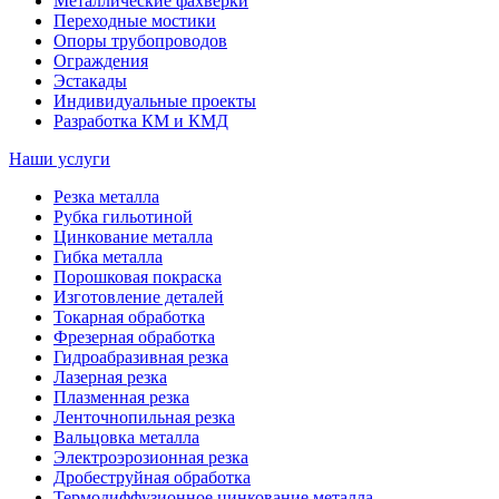
Металлические фахверки
Переходные мостики
Опоры трубопроводов
Ограждения
Эстакады
Индивидуальные проекты
Разработка КМ и КМД
Наши услуги
Резка металла
Рубка гильотиной
Цинкование металла
Гибка металла
Порошковая покраска
Изготовление деталей
Токарная обработка
Фрезерная обработка
Гидроабразивная резка
Лазерная резка
Плазменная резка
Ленточнопильная резка
Вальцовка металла
Электроэрозионная резка
Дробеструйная обработка
Термодиффузионное цинкование металла