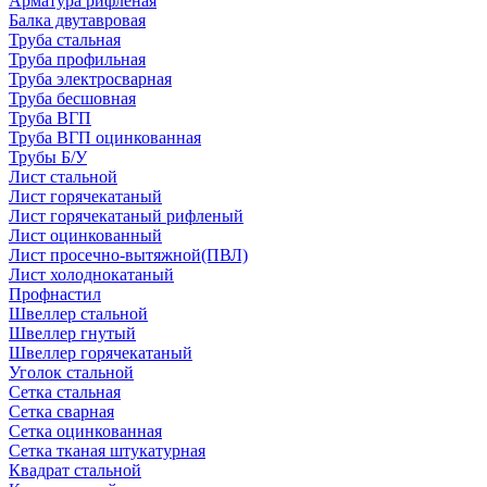
Арматура рифленая
Балка двутавровая
Труба стальная
Труба профильная
Труба электросварная
Труба бесшовная
Труба ВГП
Труба ВГП оцинкованная
Трубы Б/У
Лист стальной
Лист горячекатаный
Лист горячекатаный рифленый
Лист оцинкованный
Лист просечно-вытяжной(ПВЛ)
Лист холоднокатаный
Профнастил
Швеллер стальной
Швеллер гнутый
Швеллер горячекатаный
Уголок стальной
Сетка стальная
Сетка сварная
Сетка оцинкованная
Сетка тканая штукатурная
Квадрат стальной