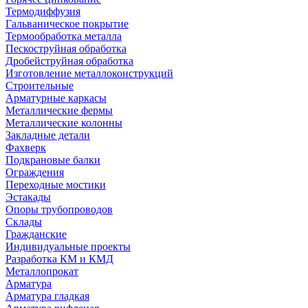
Термодиффузия
Гальваническое покрытие
Термообработка металла
Пескоструйная обработка
Дробейструйная обработка
Изготовление металлоконструкций
Строительные
Арматурные каркасы
Металлические фермы
Металлические колонны
Закладные детали
Фахверк
Подкрановые балки
Ограждения
Переходные мостики
Эстакады
Опоры трубопроводов
Склады
Гражданские
Индивидуальные проекты
Разработка КМ и КМД
Металлопрокат
Арматура
Арматура гладкая