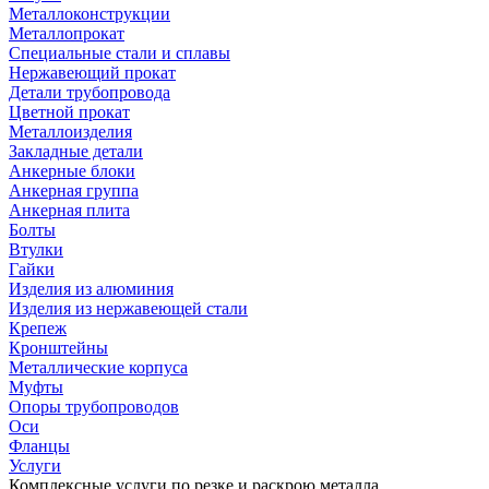
Металлоконструкции
Металлопрокат
Специальные стали и сплавы
Нержавеющий прокат
Детали трубопровода
Цветной прокат
Металлоизделия
Закладные детали
Анкерные блоки
Анкерная группа
Анкерная плита
Болты
Втулки
Гайки
Изделия из алюминия
Изделия из нержавеющей стали
Крепеж
Кронштейны
Металлические корпуса
Муфты
Опоры трубопроводов
Оси
Фланцы
Услуги
Комплексные услуги по резке и раскрою металла