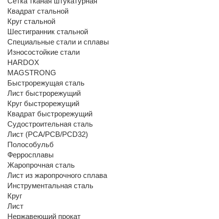
Сетка тканая штукатурная
Квадрат стальной
Круг стальной
Шестигранник стальной
Специальные стали и сплавы
Износостойкие стали
HARDOX
MAGSTRONG
Быстрорежущая сталь
Лист быстрорежущий
Круг быстрорежущий
Квадрат быстрорежущий
Судостроительная сталь
Лист (РСА/РСВ/РСD32)
Полособульб
Ферросплавы
Жаропрочная сталь
Лист из жаропрочного сплава
Инструментальная сталь
Круг
Лист
Нержавеющий прокат