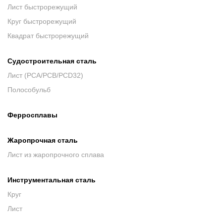
Лист быстрорежущий
Круг быстрорежущий
Квадрат быстрорежущий
Судостроительная сталь
Лист (РСА/РСВ/РСD32)
Полособульб
Ферросплавы
Жаропрочная сталь
Лист из жаропрочного сплава
Инструментальная сталь
Круг
Лист